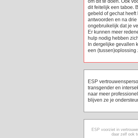
om dit te doen. Ook vo
dit feitelijk een taboe.
gebeld of gechat heeft 
antwoorden en na drie 
ongebruikelijk dat je 
Er kunnen meer reden
hulp nodig hebben zich
In dergelijke gevallen
een (tussen)oplossing z
ESP vertrouwensperson
transgender en interse
naar meer professionel
blijven ze je ondersteu
ESP voorziet in vertrouwe
daar zelf ook t