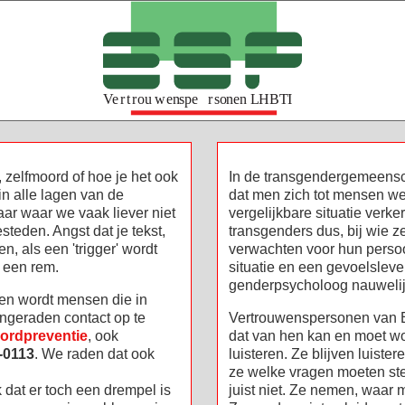
g, zelfmoord of hoe je het ook
In de transgendergemeen
 in alle lagen van de
dat men zich tot mensen we
ar waar we vaak liever niet
vergelijkbare situatie verk
teden. Angst dat je tekst,
transgenders dus, bij wie 
, als een 'trigger' wordt
verwachten voor hun persoon
d een rem.
situatie en een gevoelslev
genderpsycholoog nauwelij
en wordt mensen die in
ngeraden contact op te
Vertrouwenspersonen van 
oordpreventie
, ook
dat van hen kan en moet w
-0113
. We raden dat ook
luisteren. Ze blijven luist
ze welke vragen moeten st
ak dat er toch een drempel is
juist niet. Ze nemen, waar m