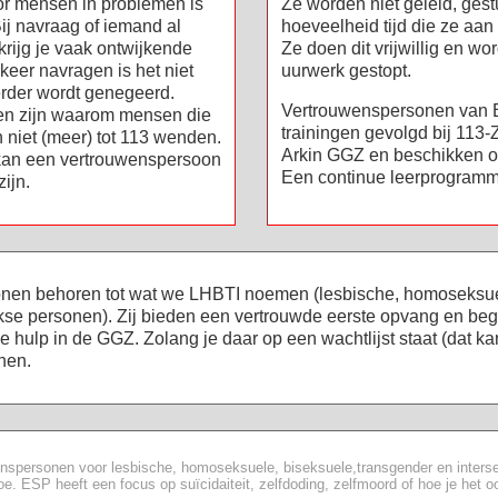
or mensen in problemen is
Ze worden niet geleid, gest
 Bij navraag of iemand al
hoeveelheid tijd die ze aan
krijg je vaak ontwijkende
Ze doen dit vrijwillig en wo
keer navragen is het niet
uurwerk gestopt.
verder wordt genegeerd.
Vertrouwenspersonen van 
en zijn waarom mensen die
trainingen gevolgd bij 113
 niet (meer) tot 113 wenden.
Arkin GGZ en beschikken o
 kan een vertrouwenspersoon
Een continue leerprogramma
ijn.
en behoren tot wat we LHBTI noemen (lesbische, homoseksuel
kse personen). Zij bieden een vertrouwde eerste opvang en begele
e hulp in de GGZ. Zolang je daar op een wachtlijst staat (dat 
nen.
nspersonen voor lesbische, homoseksuele, biseksuele,transgender en inters
oe. ESP heeft een focus op suïcidaiteit, zelfdoding, zelfmoord of hoe je het 