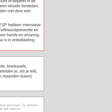
uurd of beperkt in de
 een situatie besteden.
rden niet door een
ESP hebben intensieve
-Zelfmoordpreventie en
ver hands-on ervaring.
 is in ontwikkeling.
e, biseksuele,
iden je, als je wilt,
kan maanden duren)
ekse personen. Zij behoren
ook wilt noemen.