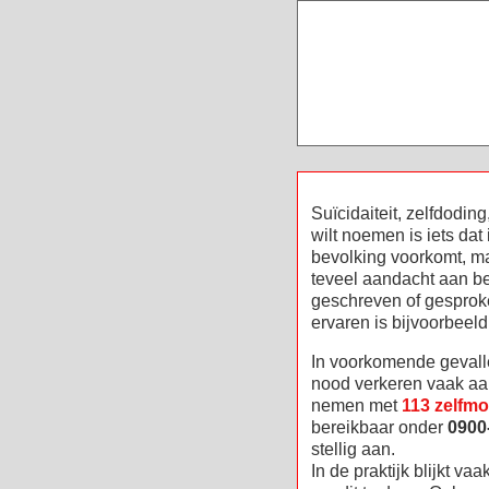
Suïcidaiteit, zelfdodin
wilt noemen is iets dat
bevolking voorkomt, ma
teveel aandacht aan bes
geschreven of gesproken
ervaren is bijvoorbeel
In voorkomende gevall
nood verkeren vaak aa
nemen met
113 zelfm
bereikbaar onder
0900
stellig aan.
In de praktijk blijkt va